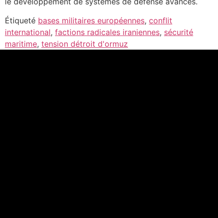
le développement de systèmes de défense avancés.
Étiqueté
bases militaires européennes
,
conflit
international
,
factions radicales iraniennes
,
sécurité
maritime
,
tension détroit d'ormuz