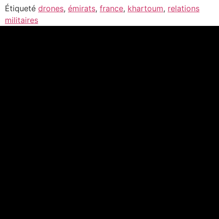
Étiqueté
drones
,
émirats
,
france
,
khartoum
,
relations
militaires