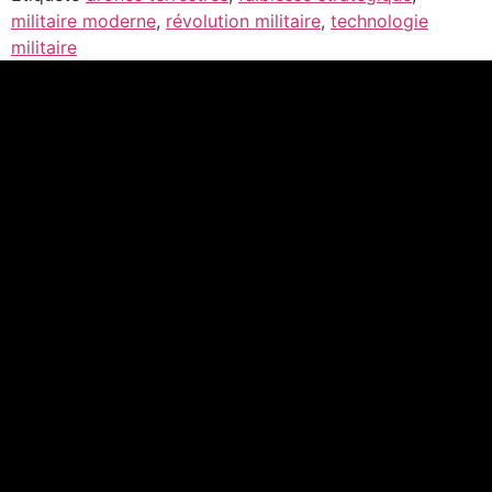
militaire moderne
,
révolution militaire
,
technologie
militaire