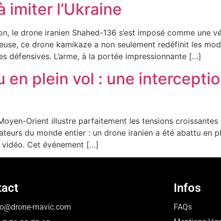
 imiter l’Ukraine
ion, le drone iranien Shahed-136 s’est imposé comme une v
deuse, ce drone kamikaze a non seulement redéfinit les mod
ies défensives. L’arme, à la portée impressionnante […]
 en plein vol : une intercepti
oyen-Orient illustre parfaitement les tensions croissantes e
vateurs du monde entier : un drone iranien a été abattu en 
n vidéo. Cet événement […]
tact
Infos
lo@drone-mavic.com
FAQs